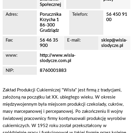
Społecznej
Adres:
Porucznika
Telefon:
56 450 91
Krzycha 1
00
86-300
Grudziądz
Fax:
56 46 35
E-mail:
sklep@wisla-
900
slodycze.pl
www:
http://www.wisla-
slodycze.com.pl
NIP:
8760001883
Zakład Produkcji Cukierniczej "Wisła" jest firmą z tradycjami,
założoną na początku lat XX. ubiegłego wieku. W okresie
międzywojennym była miejscem produkcji czekolady, cukrów,
masy marcepanowej i percepanowej. Po zakończeniu II wojny
światowej pracownicy firmy kontynuowali produkcję wyrobów
cukierniczych. W 1952 roku został przekształcony w
spółdzielnię pracy i funkcjonował w takiej formie przez kolejne