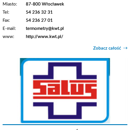
Miasto:
87-800 Włocławek
Tel:
54 236 32 31
Fax:
54 236 27 01
E-mail:
termometry@kwt.pl
www:
http://www.kwt.pl/
Zobacz całość