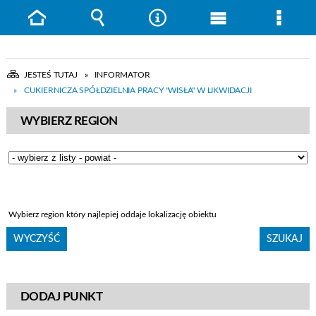
Strona
Wyszukiwarka
Narzędzia
Menu
Menu
główna
główne
szcze
JESTEŚ TUTAJ
INFORMATOR
CUKIERNICZA SPÓŁDZIELNIA PRACY "WISŁA" W LIKWIDACJI
WYBIERZ REGION
Wybierz region który najlepiej oddaje lokalizację obiektu
DODAJ PUNKT